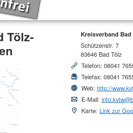
 Tölz-
Kreisverband Bad 
Schützenstr. 7
sen
83646
Bad Tölz
Telefon:
08041 765
Telefax:
08041 765
Web:
http://www.kv
E-Mail:
info.kvtw@b
Karte:
Link zur Go