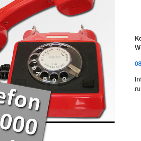
K
Wi
0
In
ru