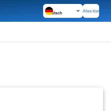
Sprache wechseln zu
Alles klar
erbände
rbände
retariat
nschaften
z international