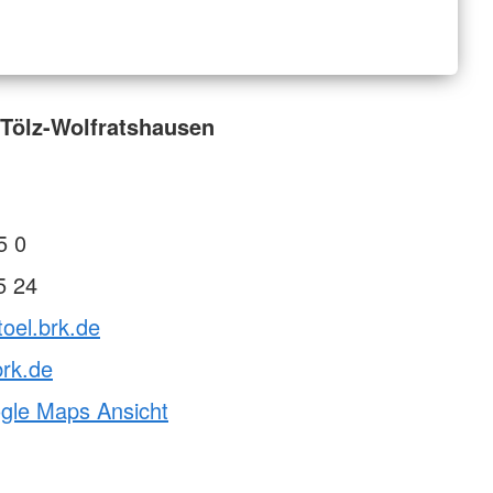
Tölz-Wolfratshausen
5 0
5 24
toel.brk.de
rk.de
ogle Maps Ansicht