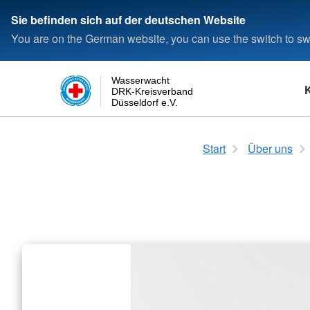
Sie befinden sich auf der deutschen Website
You are on the German website, you can use the switch to swi
Wasserwacht
DRK-Kreisverband
Düsseldorf e.V.
Schwimmen
Das Rote Kreuz
Login
Rettungsfähigkeit
Die Wasserwacht
Start
Über uns
Seepferdchen
Satzung
Kleine Rettungsfähig
Wasserwacht in Deu
Deutsches Schwimmabzeichen
Kreisverband
Allgemeine Rettungsf
Wasserwacht in Düss
Bronze
Landesverband
Deutsches Schwimmabzeichen
Bundesverband
Silber
Deutsches Schwimmabzeichen
Gold