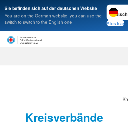
Sprache w
Sie befinden sich auf der deutschen Website
You are on the German website, you can use the
Suche
switch to switch to the English one
Alles klar
Wasserwacht
DRK-Kreisverband
Düsseldorf e.V.
Kreisverbänd
Kr
Kreisverbände