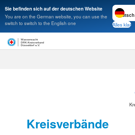
Sprache w
Sie befinden sich auf der deutschen Website
You are on the German website, you can use the
Suche
switch to switch to the English one
Alles klar
Wasserwacht
DRK-Kreisverband
Düsseldorf e.V.
Kreisverbänd
Kr
Kreisverbände