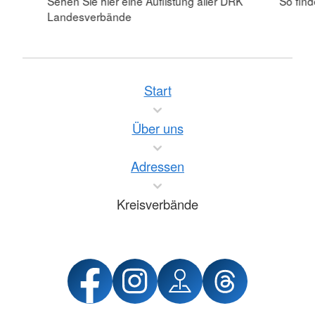
Sehen Sie hier eine Auflistung aller DRK
So fin
Landesverbände
Start
Über uns
Adressen
Kreisverbände