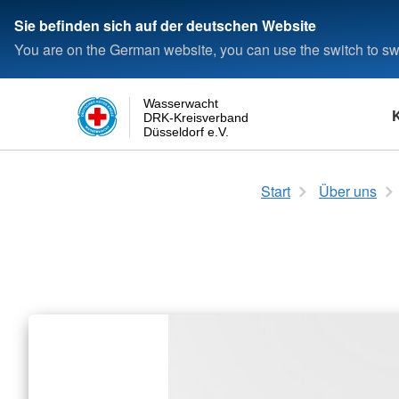
Sie befinden sich auf der deutschen Website
You are on the German website, you can use the switch to swi
Wasserwacht
DRK-Kreisverband
Düsseldorf e.V.
Schwimmen
Das Rote Kreuz
Login
Rettungsfähigkeit
Die Wasserwacht
Start
Über uns
Seepferdchen
Satzung
Kleine Rettungsfähig
Wasserwacht in Deu
Deutsches Schwimmabzeichen
Kreisverband
Allgemeine Rettungsf
Wasserwacht in Düss
Bronze
Landesverband
Deutsches Schwimmabzeichen
Bundesverband
Silber
Deutsches Schwimmabzeichen
Gold