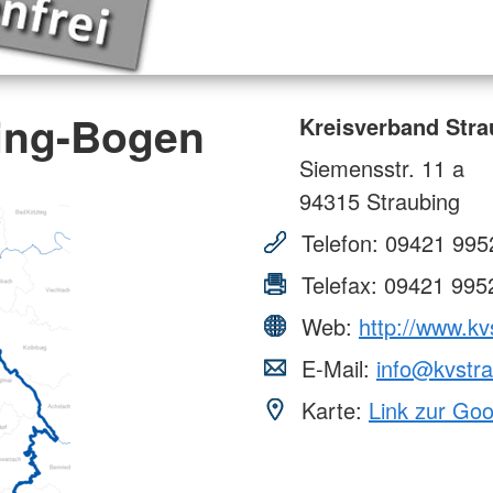
ing-Bogen
Kreisverband Str
Siemensstr. 11 a
94315
Straubing
Telefon:
09421 995
Telefax:
09421 995
Web:
http://www.kv
E-Mail:
info@kvstra
Karte:
Link zur Go