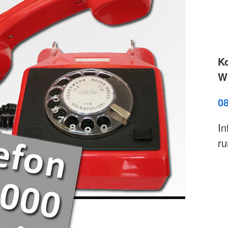
K
Wi
0
In
ru