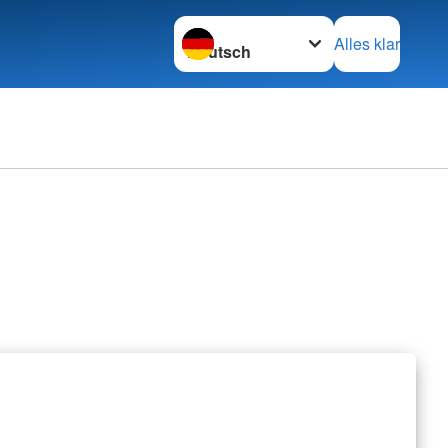
Sprache wechseln zu
Alles klar
erbände
rbände
retariat
nschaften
z international