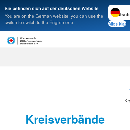
Sprache w
Sie befinden sich auf der deutschen Website
You are on the German website, you can use the
Suche
switch to switch to the English one
Alles klar
Wasserwacht
DRK-Kreisverband
Düsseldorf e.V.
Kreisverbänd
Kr
Kreisverbände