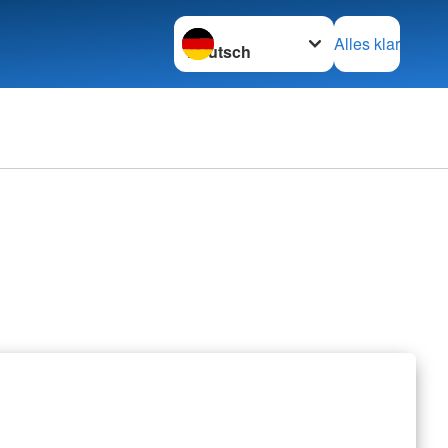
Sprache wechseln zu
Alles klar
erbände
rbände
retariat
nschaften
z international