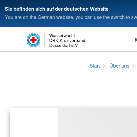
Sie befinden sich auf der deutschen Website
You are on the German website, you can use the switch to swi
Wasserwacht
DRK-Kreisverband
Düsseldorf e.V.
Schwimmen
Das Rote Kreuz
Login
Rettungsfähigkeit
Die Wasserwacht
Start
Über uns
Seepferdchen
Satzung
Kleine Rettungsfähig
Wasserwacht in Deu
Deutsches Schwimmabzeichen
Kreisverband
Allgemeine Rettungsf
Wasserwacht in Düss
Bronze
Landesverband
Deutsches Schwimmabzeichen
Bundesverband
Silber
Deutsches Schwimmabzeichen
Gold