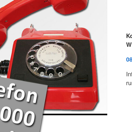
K
Wi
0
In
ru