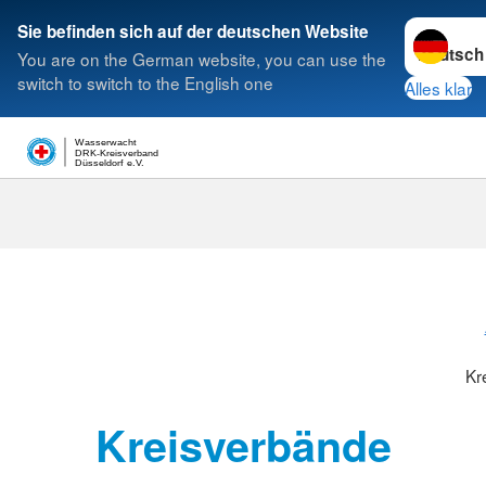
Sprache w
Sie befinden sich auf der deutschen Website
You are on the German website, you can use the
Suche
switch to switch to the English one
Alles klar
Wasserwacht
DRK-Kreisverband
Düsseldorf e.V.
Kreisverbänd
Kr
Kreisverbände