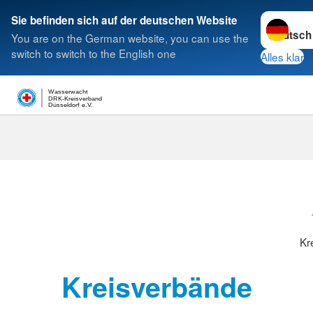
Sprache w
Sie befinden sich auf der deutschen Website
You are on the German website, you can use the
Suche
switch to switch to the English one
Alles klar
Wasserwacht
DRK-Kreisverband
Düsseldorf e.V.
Kreisverbänd
Kr
Kreisverbände