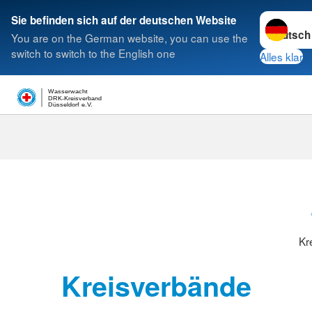
Sprache w
Sie befinden sich auf der deutschen Website
You are on the German website, you can use the
Suche
switch to switch to the English one
Alles klar
Wasserwacht
DRK-Kreisverband
Düsseldorf e.V.
Kreisverbänd
Kr
Kreisverbände