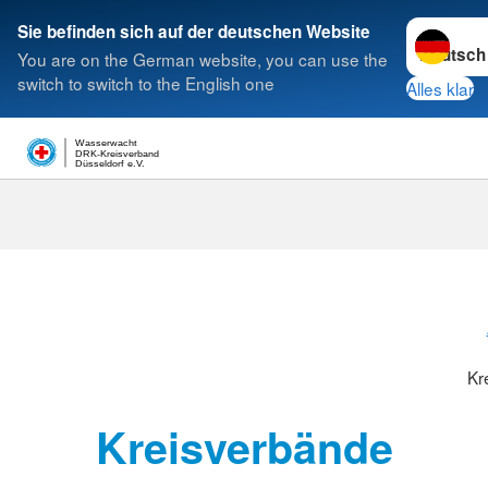
Sprache w
Sie befinden sich auf der deutschen Website
You are on the German website, you can use the
Suche
switch to switch to the English one
Alles klar
Wasserwacht
DRK-Kreisverband
Düsseldorf e.V.
Kreisverbänd
Kr
Kreisverbände