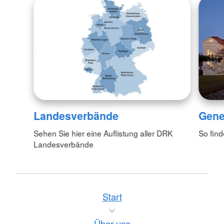
Landesverbände
Gene
Sehen Sie hier eine Auflistung aller DRK
So fin
Landesverbände
Start
Über uns