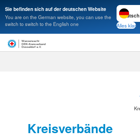
Sprache w
Sie befinden sich auf der deutschen Website
You are on the German website, you can use the
Suche
switch to switch to the English one
Alles klar
Wasserwacht
DRK-Kreisverband
Düsseldorf e.V.
Kreisverbänd
Kr
Kreisverbände