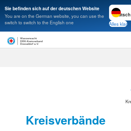
Sprache w
Sie befinden sich auf der deutschen Website
You are on the German website, you can use the
Suche
switch to switch to the English one
Alles klar
Wasserwacht
DRK-Kreisverband
Düsseldorf e.V.
Kreisverbänd
Kr
Kreisverbände