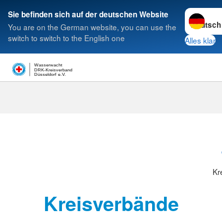
Sprache w
Sie befinden sich auf der deutschen Website
You are on the German website, you can use the
Suche
switch to switch to the English one
Alles klar
Wasserwacht
DRK-Kreisverband
Düsseldorf e.V.
Kreisverbänd
Kr
Kreisverbände