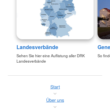
Landesverbände
Gene
Sehen Sie hier eine Auflistung aller DRK
So fin
Landesverbände
Start
Über uns