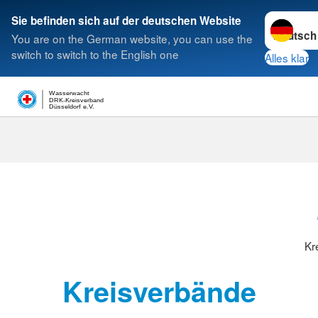
Sprache w
Sie befinden sich auf der deutschen Website
You are on the German website, you can use the
Suche
switch to switch to the English one
Alles klar
Wasserwacht
DRK-Kreisverband
Düsseldorf e.V.
Kreisverbänd
Kr
Kreisverbände