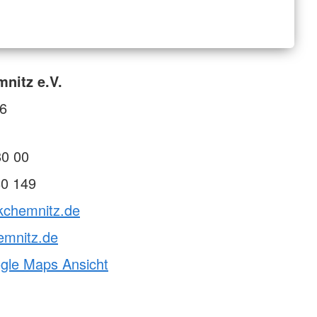
nitz e.V.
26
80 00
80 149
rkchemnitz.de
emnitz.de
ogle Maps Ansicht