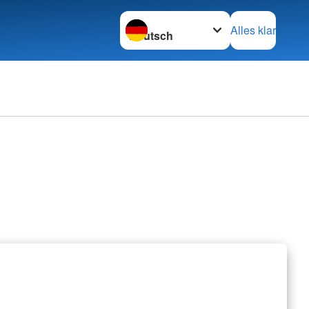
Sprache wechseln zu
Alles klar
erbände
rbände
retariat
nschaften
z international