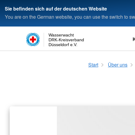
Sie befinden sich auf der deutschen Website
You are on the German website, you can use the switch to swi
Wasserwacht
DRK-Kreisverband
Düsseldorf e.V.
Schwimmen
Das Rote Kreuz
Login
Rettungsfähigkeit
Die Wasserwacht
Start
Über uns
Seepferdchen
Satzung
Kleine Rettungsfähig
Wasserwacht in Deu
Deutsches Schwimmabzeichen
Kreisverband
Allgemeine Rettungsf
Wasserwacht in Düss
Bronze
Landesverband
Deutsches Schwimmabzeichen
Bundesverband
Silber
Deutsches Schwimmabzeichen
Gold