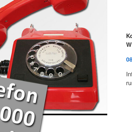
K
Wi
0
In
ru