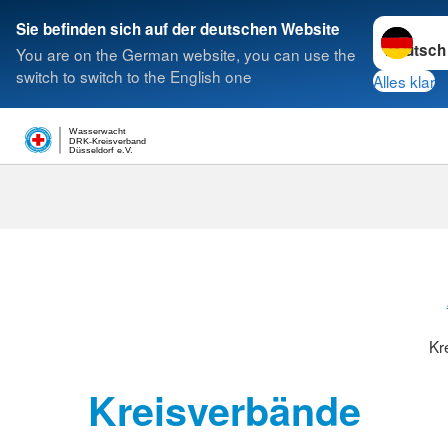
Sprache w
Sie befinden sich auf der deutschen Website
You are on the German website, you can use the
Suche
switch to switch to the English one
Alles klar
Wasserwacht
DRK-Kreisverband
Düsseldorf e.V.
Kreisverbänd
Kr
Kreisverbände