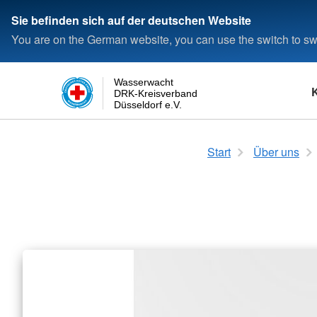
Sie befinden sich auf der deutschen Website
You are on the German website, you can use the switch to swi
Wasserwacht
DRK-Kreisverband
Düsseldorf e.V.
Schwimmen
Das Rote Kreuz
Login
Rettungsfähigkeit
Die Wasserwacht
Start
Über uns
Seepferdchen
Satzung
Kleine Rettungsfähig
Wasserwacht in Deu
Deutsches Schwimmabzeichen
Kreisverband
Allgemeine Rettungsf
Wasserwacht in Düss
Bronze
Landesverband
Deutsches Schwimmabzeichen
Bundesverband
Silber
Deutsches Schwimmabzeichen
Gold