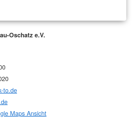
au-Oschatz e.V.
00
020
k-to.de
.de
ogle Maps Ansicht