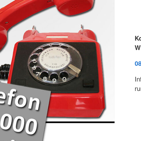
K
Wi
0
In
ru