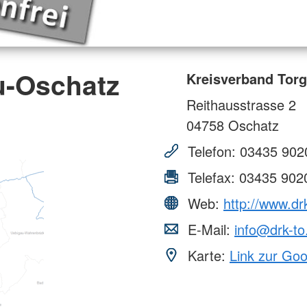
u-Oschatz
Kreisverband Torg
Reithausstrasse 2
04758
Oschatz
Telefon:
03435 902
Telefax:
03435 902
Web:
http://www.dr
E-Mail:
info@drk-to
Karte:
Link zur Go