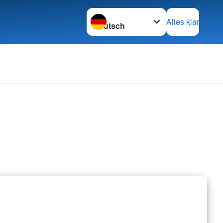
Sprache wechseln zu
Alles klar
erbände
rbände
retariat
nschaften
z international