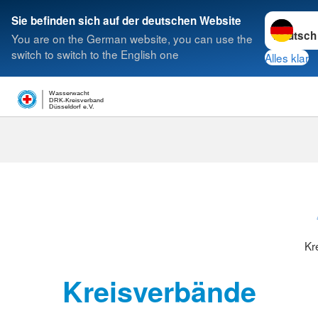
Sprache w
Sie befinden sich auf der deutschen Website
You are on the German website, you can use the
Suche
switch to switch to the English one
Alles klar
Wasserwacht
DRK-Kreisverband
Düsseldorf e.V.
Kreisverbänd
Kr
Kreisverbände