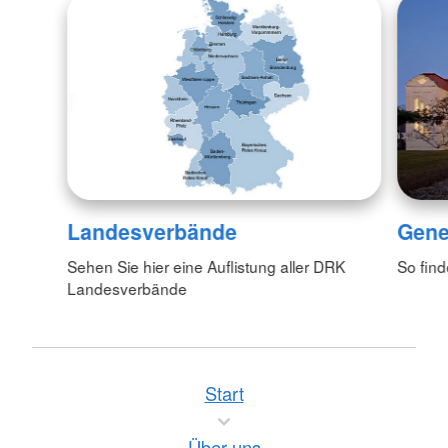
Landesverbände
Gene
Sehen Sie hier eine Auflistung aller DRK
So fin
Landesverbände
Start
Über uns