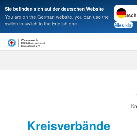
Sprache w
Sie befinden sich auf der deutschen Website
You are on the German website, you can use the
Suche
switch to switch to the English one
Alles klar
Wasserwacht
DRK-Kreisverband
Düsseldorf e.V.
Kreisverbänd
Kr
Kreisverbände