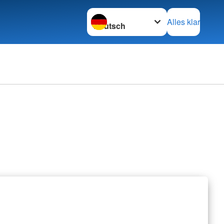
Sprache wechseln zu
Alles klar
erbände
rbände
retariat
nschaften
z international