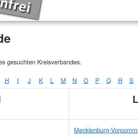
de
des gesuchten Kreisverbandes.
H
I
J
K
L
M
N
O
P
Q
R
S
d
L
Mecklenburg-Vorpomm