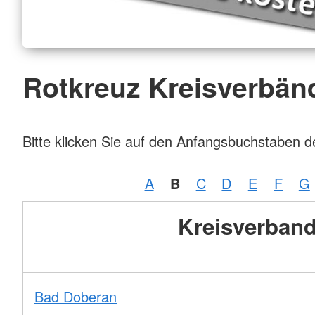
Rotkreuz Kreisverbän
Bitte klicken Sie auf den Anfangsbuchstaben 
A
B
C
D
E
F
G
Kreisverban
Bad Doberan