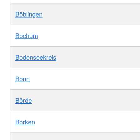
Böblingen
Bochum
Bodenseekreis
Bonn
Börde
Borken