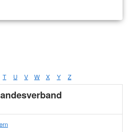
T
U
V
W
X
Y
Z
andesverband
ern