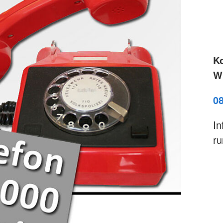
K
Wi
0
In
ru