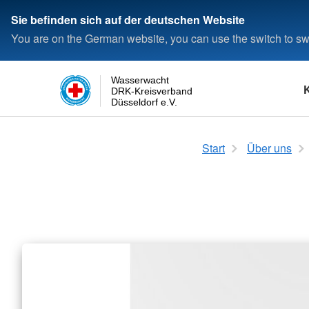
Sie befinden sich auf der deutschen Website
You are on the German website, you can use the switch to swi
Wasserwacht
DRK-Kreisverband
Düsseldorf e.V.
Schwimmen
Das Rote Kreuz
Login
Rettungsfähigkeit
Die Wasserwacht
Start
Über uns
Seepferdchen
Satzung
Kleine Rettungsfähig
Wasserwacht in Deu
Deutsches Schwimmabzeichen
Kreisverband
Allgemeine Rettungsf
Wasserwacht in Düss
Bronze
Landesverband
Deutsches Schwimmabzeichen
Bundesverband
Silber
Deutsches Schwimmabzeichen
Gold