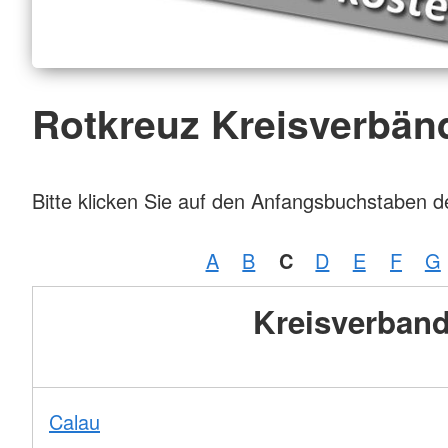
Rotkreuz Kreisverbän
Bitte klicken Sie auf den Anfangsbuchstaben 
A
B
C
D
E
F
G
Kreisverban
Calau