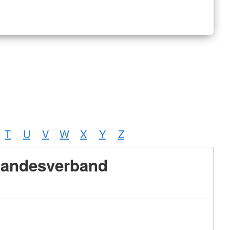
T
U
V
W
X
Y
Z
andesverband