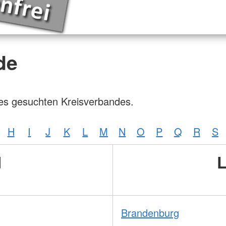
de
des gesuchten Kreisverbandes.
H
I
J
K
L
M
N
O
P
Q
R
S
d
L
Brandenburg