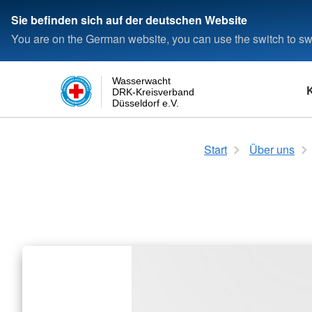
Sie befinden sich auf der deutschen Website
You are on the German website, you can use the switch to swi
Wasserwacht
DRK-Kreisverband
Düsseldorf e.V.
Schwimmen
Das Rote Kreuz
Login
Rettungsfähigkeit
Die Wasserwacht
Start
Über uns
Seepferdchen
Satzung
Kleine Rettungsfähig
Wasserwacht in Deu
Deutsches Schwimmabzeichen
Kreisverband
Allgemeine Rettungsf
Wasserwacht in Düss
Bronze
Landesverband
Deutsches Schwimmabzeichen
Bundesverband
Silber
Deutsches Schwimmabzeichen
Gold