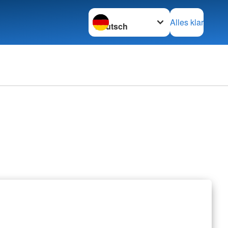
Sprache wechseln zu
Alles klar
erbände
rbände
retariat
nschaften
z international