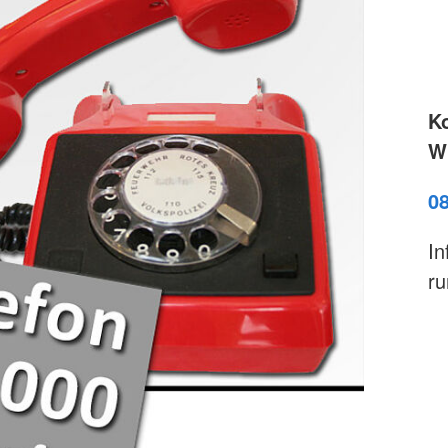
K
Wi
0
In
ru