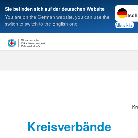
Sprache w
Sie befinden sich auf der deutschen Website
You are on the German website, you can use the
Suche
switch to switch to the English one
Alles klar
Wasserwacht
DRK-Kreisverband
Düsseldorf e.V.
Kreisverbänd
Kr
Kreisverbände