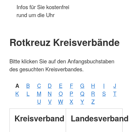
Infos für Sie kostenfrei
rund um die Uhr
Rotkreuz Kreisverbände
Bitte klicken Sie auf den Anfangsbuchstaben
des gesuchten Kreisverbandes.
A
B
C
D
E
F
G
H
I
J
K
L
M
N
O
P
Q
R
S
T
U
V
W
X
Y
Z
Kreisverband
Landesverband