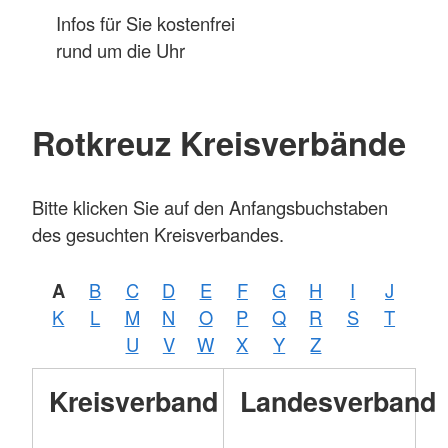
Infos für Sie kostenfrei
rund um die Uhr
Rotkreuz Kreisverbände
Bitte klicken Sie auf den Anfangsbuchstaben
des gesuchten Kreisverbandes.
A
B
C
D
E
F
G
H
I
J
K
L
M
N
O
P
Q
R
S
T
U
V
W
X
Y
Z
Kreisverband
Landesverband