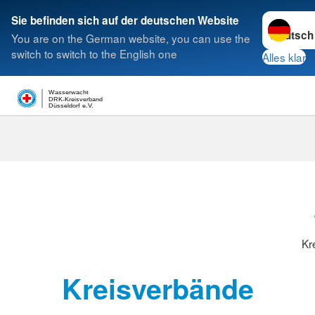
Sprache w
Sie befinden sich auf der deutschen Website
You are on the German website, you can use the
Suche
switch to switch to the English one
Alles klar
Wasserwacht
DRK-Kreisverband
Düsseldorf e.V.
Kreisverbänd
Kr
Kreisverbände