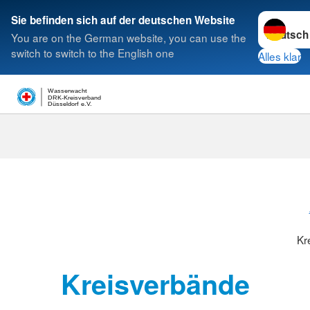
Sprache w
Sie befinden sich auf der deutschen Website
You are on the German website, you can use the
Suche
switch to switch to the English one
Alles klar
Wasserwacht
DRK-Kreisverband
Düsseldorf e.V.
Kreisverbänd
Kr
Kreisverbände